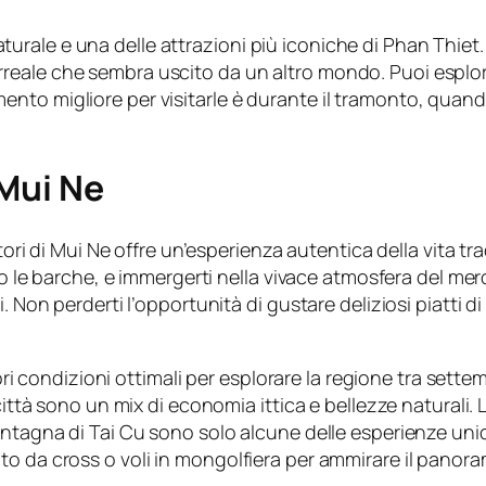
ale e una delle attrazioni più iconiche di Phan Thiet. Si
ale che sembra uscito da un altro mondo. Puoi esplorarl
o migliore per visitarle è durante il tramonto, quando i c
 Mui Ne
atori di Mui Ne offre un’esperienza autentica della vita tr
ano le barche, e immergerti nella vivace atmosfera del me
 Non perderti l’opportunità di gustare deliziosi piatti di 
tatori condizioni ottimali per esplorare la regione tra s
città sono un mix di economia ittica e bellezze naturali. 
ontagna di Tai Cu sono solo alcune delle esperienze unic
o da cross o voli in mongolfiera per ammirare il panora