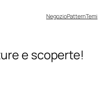
Negozio
Pattern
Temi
ure e scoperte!