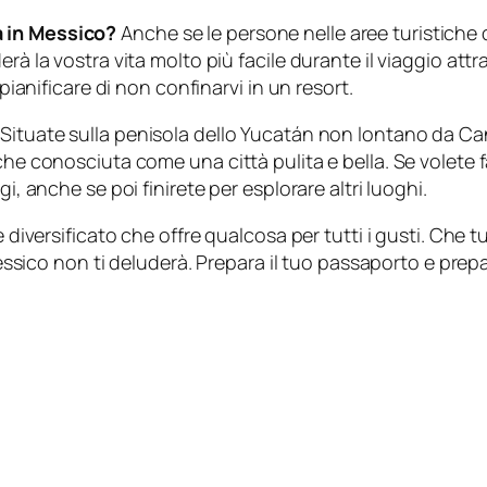
a in Messico?
Anche se le persone nelle aree turistiche 
à la vostra vita molto più facile durante il viaggio attrav
 pianificare di non confinarvi in un resort.
Situate sulla penisola dello Yucatán non lontano da 
nche conosciuta come una città pulita e bella. Se volete
i, anche se poi finirete per esplorare altri luoghi.
e diversificato che offre qualcosa per tutti i gusti. Che t
 Messico non ti deluderà. Prepara il tuo passaporto e pre