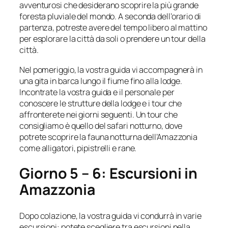
avventurosi che desiderano scoprire la più grande
foresta pluviale del mondo. A seconda dell’orario di
partenza, potreste avere del tempo libero al mattino
per esplorare la città da soli o prendere un tour della
città.
Nel pomeriggio, la vostra guida vi accompagnerà in
una gita in barca lungo il fiume fino alla lodge.
Incontrate la vostra guida e il personale per
conoscere le strutture della lodge e i tour che
affronterete nei giorni seguenti. Un tour che
consigliamo è quello del safari notturno, dove
potrete scoprire la fauna notturna dell’Amazzonia
come alligatori, pipistrelli e rane.
Giorno 5 – 6: Escursioni in
Amazzonia
Dopo colazione, la vostra guida vi condurrà in varie
escursioni: potete scegliere tra escursioni nella