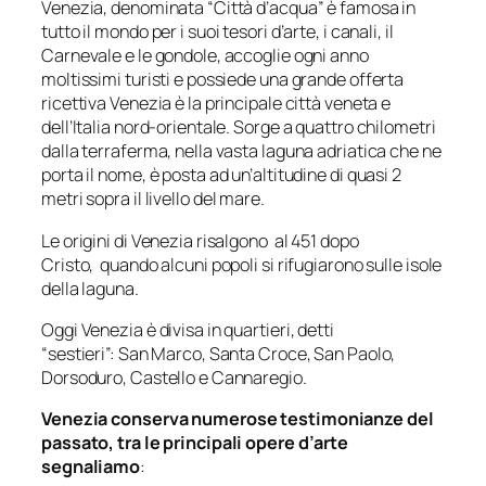
Venezia, denominata “Città d’acqua” è famosa in
tutto il mondo per i suoi tesori d’arte, i canali, il
Carnevale e le gondole, accoglie ogni anno
moltissimi turisti e possiede una grande offerta
ricettiva Venezia è la principale città veneta e
dell’Italia nord-orientale. Sorge a quattro chilometri
dalla terraferma, nella vasta laguna adriatica che ne
porta il nome, è posta ad un’altitudine di quasi 2
metri sopra il livello del mare.
Le origini di Venezia risalgono al 451 dopo
Cristo, quando alcuni popoli si rifugiarono sulle isole
della laguna.
Oggi Venezia è divisa in quartieri, detti
“sestieri”: San Marco, Santa Croce, San Paolo,
Dorsoduro, Castello e Cannaregio.
Venezia conserva numerose testimonianze del
passato, tra le principali opere d’arte
segnaliamo
: