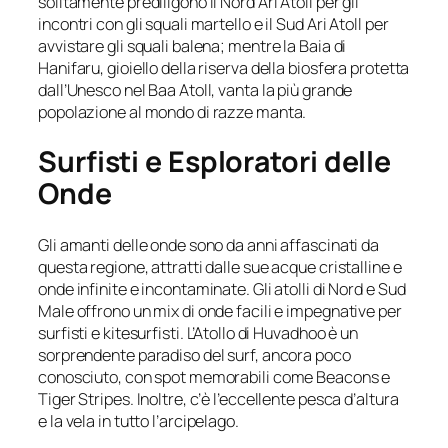
solitamente prediligono il Nord Ari Atoll per gli
incontri con gli squali martello e il Sud Ari Atoll per
avvistare gli squali balena; mentre la Baia di
Hanifaru, gioiello della riserva della biosfera protetta
dall’Unesco nel Baa Atoll, vanta la più grande
popolazione al mondo di razze manta.
Surfisti e Esploratori delle
Onde
Gli amanti delle onde sono da anni affascinati da
questa regione, attratti dalle sue acque cristalline e
onde infinite e incontaminate. Gli atolli di Nord e Sud
Male offrono un mix di onde facili e impegnative per
surfisti e kitesurfisti. L’Atollo di Huvadhoo è un
sorprendente paradiso del surf, ancora poco
conosciuto, con spot memorabili come Beacons e
Tiger Stripes. Inoltre, c’è l’eccellente pesca d’altura
e la vela in tutto l’arcipelago.