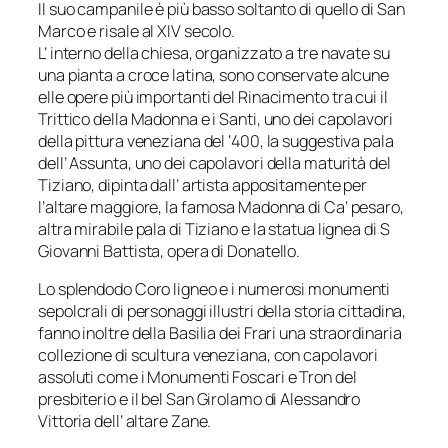
Il suo campanile è più basso soltanto di quello di San
Marco e risale al XIV secolo.
L’ interno della chiesa, organizzato a tre navate su
una pianta a croce latina, sono conservate alcune
elle opere più importanti del Rinacimento tra cui il
Trittico della Madonna e i Santi, uno dei capolavori
della pittura veneziana del ‘400, la suggestiva pala
dell’ Assunta, uno dei capolavori della maturità del
Tiziano, dipinta dall’ artista appositamente per
l’altare maggiore, la famosa Madonna di Ca’ pesaro,
altra mirabile pala di Tiziano e la statua lignea di S
Giovanni Battista, opera di Donatello.
Lo splendodo Coro ligneo e i numerosi monumenti
sepolcrali di personaggi illustri della storia cittadina,
fanno inoltre della Basilia dei Frari una straordinaria
collezione di scultura veneziana, con capolavori
assoluti come i Monumenti Foscari e Tron del
presbiterio e il bel San Girolamo di Alessandro
Vittoria dell’ altare Zane.