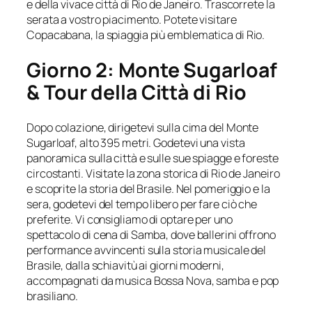
e della vivace città di Rio de Janeiro. Trascorrete la
serata a vostro piacimento. Potete visitare
Copacabana, la spiaggia più emblematica di Rio.
Giorno 2: Monte Sugarloaf
& Tour della Città di Rio
Dopo colazione, dirigetevi sulla cima del Monte
Sugarloaf, alto 395 metri. Godetevi una vista
panoramica sulla città e sulle sue spiagge e foreste
circostanti. Visitate la zona storica di Rio de Janeiro
e scoprite la storia del Brasile. Nel pomeriggio e la
sera, godetevi del tempo libero per fare ciò che
preferite. Vi consigliamo di optare per uno
spettacolo di cena di Samba, dove ballerini offrono
performance avvincenti sulla storia musicale del
Brasile, dalla schiavitù ai giorni moderni,
accompagnati da musica Bossa Nova, samba e pop
brasiliano.