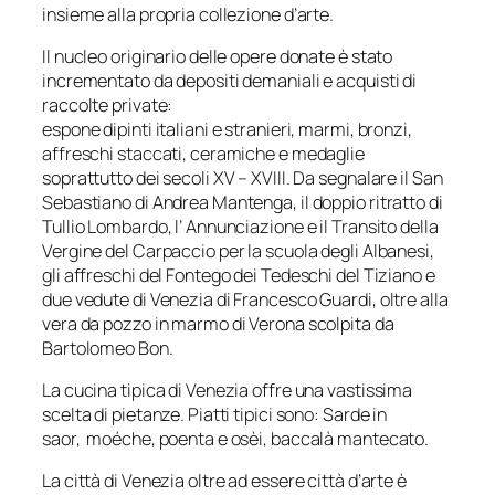
insieme alla propria collezione d’arte.
Il nucleo originario delle opere donate è stato
incrementato da depositi demaniali e acquisti di
raccolte private:
espone dipinti italiani e stranieri, marmi, bronzi,
affreschi staccati, ceramiche e medaglie
soprattutto dei secoli XV – XVIII. Da segnalare il San
Sebastiano di Andrea Mantenga, il doppio ritratto di
Tullio Lombardo, l’ Annunciazione e il Transito della
Vergine del Carpaccio per la scuola degli Albanesi,
gli affreschi del Fontego dei Tedeschi del Tiziano e
due vedute di Venezia di Francesco Guardi, oltre alla
vera da pozzo in marmo di Verona scolpita da
Bartolomeo Bon.
La cucina tipica di Venezia offre una vastissima
scelta di pietanze. Piatti tipici sono: Sarde in
saor, moéche, poenta e osèi, baccalà mantecato.
La città di Venezia oltre ad essere città d’arte è