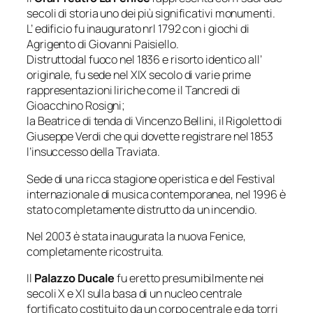
secoli di storia uno dei più significativi monumenti.
L’ edificio fu inaugurato nrl 1792 con i giochi di
Agrigento di Giovanni Paisiello.
Distruttodal fuoco nel 1836 e risorto identico all’
originale, fu sede nel XIX secolo di varie prime
rappresentazioni liriche come il Tancredi di
Gioacchino Rosigni;
la Beatrice di tenda di Vincenzo Bellini, il Rigoletto di
Giuseppe Verdi che qui dovette registrare nel 1853
l’insuccesso della Traviata.
Sede di una ricca stagione operistica e del Festival
internazionale di musica contemporanea, nel 1996 è
stato completamente distrutto da un incendio.
Nel 2003 è stata inaugurata la nuova Fenice,
completamente ricostruita.
Il
Palazzo Ducale
fu eretto presumibilmente nei
secoli X e XI sulla basa di un nucleo centrale
fortificato costituito da un corpo centrale e da torri