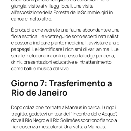
giungla, visite ai villaggi locali, una visita
all’esposizione della Foresta delle Scimmie, giri in
canoa e molto altro.
È probabile che vedrete una fauna abbondante e una
flora esotica. Le vostre guide sono esperti naturalisti
e possono indicare piante medicinali, avvistare ara e
pappagalli, e identificare i richiami di vari animali. Le
serate includono incontri presso la lodge per cena,
drink, presentazioni educative e intrattenimento
come balli e musica dal vivo.
Giorno 7: Trasferimento a
Rio de Janeiro
Dopo colazione, tornate a Manaus in barca. Lungo il
tragitto, godetevi un tour del “Incontro delle Acque”,
dove il Rio Negro e il Rio Solimões scorrono fianco a
fianco senza mescolarsi. Una volta a Manaus,