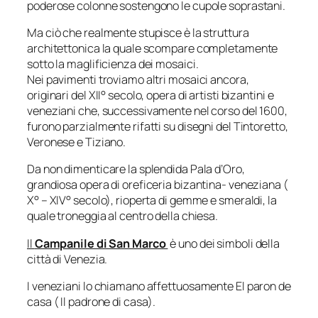
poderose colonne sostengono le cupole soprastani.
Ma ciò che realmente stupisce è la struttura
architettonica la quale scompare completamente
sotto la maglificienza dei mosaici.
Nei pavimenti troviamo altri mosaici ancora,
originari del XII° secolo, opera di artisti bizantini e
veneziani che, successivamente nel corso del 1600,
furono parzialmente rifatti su disegni del Tintoretto,
Veronese e Tiziano.
Da non dimenticare la splendida Pala d’Oro,
grandiosa opera di oreficeria bizantina- veneziana (
X° – XIV° secolo), rioperta di gemme e smeraldi, la
quale troneggia al centro della chiesa.
Il
Campanile di San Marco
è uno dei simboli della
città di Venezia.
I veneziani lo chiamano affettuosamente El paron de
casa ( Il padrone di casa).