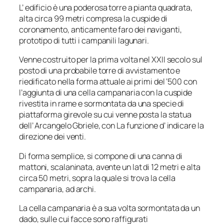
L’ edificio è una poderosa torre a pianta quadrata,
alta circa 99 metri compresa la cuspide di
coronamento, anticamente faro dei naviganti,
prototipo di tutti i campanili lagunari.
Venne costruito per la prima volta nel XXII secolo sul
posto di una probabile torre di avvistamento e
riedificato nella forma attuale ai primi del ‘500 con
l’aggiunta di una cella campanaria con la cuspide
rivestita in rame e sormontata da una specie di
piattaforma girevole su cui venne posta la statua
dell’ Arcangelo Gbriele, con La funzione d’ indicare la
direzione dei venti.
Di forma semplice, si compone di una canna di
mattoni, scalaninata, avente un lat di 12 metri e alta
circa 50 metri, sopra la quale si trova la cella
campanaria, ad archi.
La cella campanaria è a sua volta sormontata da un
dado, sulle cui facce sono raffigurati