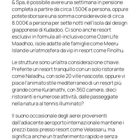
& Spa, è possibile avere una settimana in pensione
completa a partire da circa 1.500€ a persona, oppure
potete sborsare una somma considerevole di circa
8.000€ a persona per sette notti nell’isola dal design
giapponese di Kudadoo. Ci sono anche resort
esclusivi in formula all-inclusive come Ozen Life
Maadhoo, isole adatte alle famiglie come Meeru
Island e un’atmosfera da vip in resort come Finolhu.
Le strutture sono un’altra considerazione chiave.
Preferite un resort tranquillo con un solo ristorante
come Naladhu, con sole 20 ville nascoste, oppure vi
piace l’animato stile mediterraneo di un resort più
grande come Kuramathi, con 360 camere, dieci
ristoranti e numerose attività, dalle passeggiate
nella natura al tennis illuminato?
Il suono occasionale degli aerei provenienti
dall’adiacente aeroporto internazionale mantiene i
prezzi bassi presso resort come Velassaru, ma
significa anche un trasferimento rapido e senza