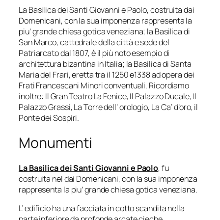
La Basilica dei Santi Giovanni e Paolo, costruita dai
Domenicani, con la sua imponenza rappresenta la
piu’ grande chiesa gotica veneziana; la Basilica di
San Marco, cattedrale della città e sede del
Patriarcato dal 1807, è il più noto esempio di
architettura bizantina in Italia; la Basilica di Santa
Maria del Frari, eretta tra il 1250 e1338 ad opera dei
Frati Francescani Minori conventuali. Ricordiamo
inoltre: Il Gran Teatro La Fenice, Il Palazzo Ducale, Il
Palazzo Grassi, La Torre dell’ orologio, La Ca’ d’oro, il
Ponte dei Sospiri.
Monumenti
La Basilica dei Santi Giovanni e Paolo
, fu
costruita nel dai Domenicani, con la sua imponenza
rappresenta la piu’ grande chiesa gotica veneziana.
L’ edificio ha una facciata in cotto scandita nella
parte inferiore da profonde arcate cieche