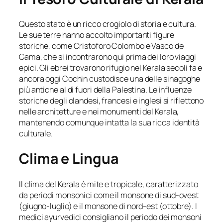
Questo stato è un ricco crogiolo di storia e cultura.
Le sue terre hanno accolto importanti figure
storiche, come Cristoforo Colombo e Vasco de
Gama, che si incontrarono qui prima dei loro viaggi
epici. Gli ebrei trovarono rifugio nel Kerala secoli fa e
ancora oggi Cochin custodisce una delle sinagoghe
più antiche al di fuori della Palestina. Le influenze
storiche degli olandesi, francesi e inglesi si riflettono
nelle architetture e nei monumenti del Kerala,
mantenendo comunque intatta la sua ricca identità
culturale.
Clima e Lingua
Il clima del Kerala è mite e tropicale, caratterizzato
da periodi monsonici come il monsone di sud-ovest
(giugno-luglio) e il monsone di nord-est (ottobre). I
medici ayurvedici consigliano il periodo dei monsoni