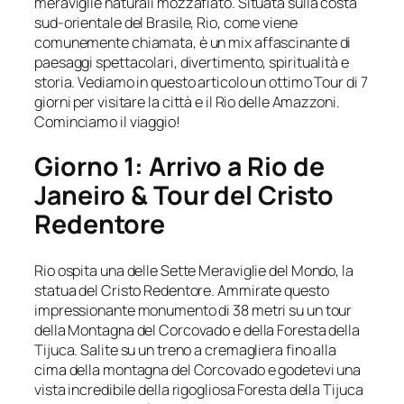
meraviglie naturali mozzafiato. Situata sulla costa
sud-orientale del Brasile, Rio, come viene
comunemente chiamata, è un mix affascinante di
paesaggi spettacolari, divertimento, spiritualità e
storia. Vediamo in questo articolo un ottimo Tour di 7
giorni per visitare la città e il Rio delle Amazzoni.
Cominciamo il viaggio!
Giorno 1: Arrivo a Rio de
Janeiro & Tour del Cristo
Redentore
Rio ospita una delle Sette Meraviglie del Mondo, la
statua del Cristo Redentore. Ammirate questo
impressionante monumento di 38 metri su un tour
della Montagna del Corcovado e della Foresta della
Tijuca. Salite su un treno a cremagliera fino alla
cima della montagna del Corcovado e godetevi una
vista incredibile della rigogliosa Foresta della Tijuca