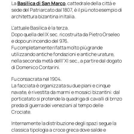
La
Basilica di San Marco
, cattedrale della città e
sede del Patriarcato dal 1807, è il più noto esempio di
architettura bizantina in Italia.
L’attuale Basilica è la terza.
Dopo quella del IX sec. ricostruita da Pietro Orseleo
e dopo un incendio del 976.
Fu completamente rifatta molto più grande
utilizzando antiche fondazioni e antiche urature,
nella seconda metà delll’ XI sec., a partire dal dogato
di Domenico Contarini.
Fu consacrata nel 1904.
La facciata è organizzata su due piani e cinque
navate, è rivestita da marmi e mosaici bizantini: dal
porticatato si protende la quadriga di cavalli di brnzo
preda di guerra dei veneziani al tempo delle
Crociate.
Internamente la distribuzione degli spazi segue la
classica tipologia a croce greca dove salde e