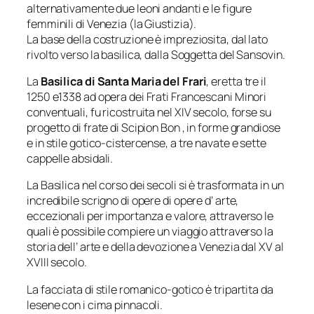
alternativamente due leoni andanti e le figure
femminili di Venezia (la Giustizia).
La base della costruzione è impreziosita, dal lato
rivolto verso la basilica, dalla Soggetta del Sansovin.
La
Basilica di Santa Maria del Frari
, eretta tre il
1250 e1338 ad opera dei Frati Francescani Minori
conventuali, fu ricostruita nel XIV secolo, forse su
progetto di frate di Scipion Bon , in forme grandiose
e in stile gotico-cistercense, a tre navate e sette
cappelle absidali.
La Basilica nel corso dei secoli si è trasformata in un
incredibile scrigno di opere di opere d’ arte,
eccezionali per importanza e valore, attraverso le
quali è possibile compiere un viaggio attraverso la
storia dell’ arte e della devozione a Venezia dal XV al
XVIII secolo.
La facciata di stile romanico-gotico è tripartita da
lesene con i cima pinnacoli.