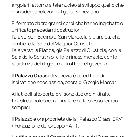
angolari; attorno a tale nucleo si sviluppò quello che
è uno dei capolavori del goico veneziano.
E’ formato da tre grandi corpi che hanno inglobato e
unificato precedenti costruzioni:
l’ala verso il Bacino di San Marco, la più antica, che
contiene la Sala del Maggior Consiglio;
l’ala verso la Piazza, già Palazzo di Giustizia, con la
Sala dello Scrutinio; e l’ala rinascimentale, con la
residenza del doge e molti uffici del governo.
Il
Palazzo Grassi
di Venezia è un edificio di
ispirazione neoclassica, opera di Giorgio Massari.
Ai lati dell’alto portale vi sono due ordini di alte
finestre a balcone, raffinate e nello stesso tempo
semplici.
Il Palazzo è ora proprietà della “Palazzo Grassi SPA”
( Fondazione del Gruppo FIAT ).