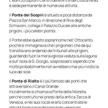
L’ edificio ospita il Centro delle Arti e del Costume ed
è sede permanente di numerose attività.
Il
Ponte dei Sospiri
è situato a poca distanza da
Piazza San Marco, in direzione di Riva degli
Schiavoni, collega il Palazzo Ducale alle antiche
prigioni, i più celebri piombi.
Il Ponte ebbe questo soprannome nell’ Ottocento,
piochè si immaginava che i prigionieri che da qui
transitavano andando dai tribunali alle prigioni,
guardando fuori la meravigliosa veduta sulla laguna
e sull’ isola di S. Giorgio, sospirassero sapendo che
molto probabilmente non avrebbero mai più rivisto la
luce del sole.
Il
Ponte di Rialto
è il più famoso dei ponti che
attraversano il Canal Grande.
Inizialmente si chiamava Ponte della Moneta,
perché costruito nei pressi della antica Zecca di
Venezia, e nei suoi locali erano concentrate le
attività finanziarie dei banchieri veneziani.