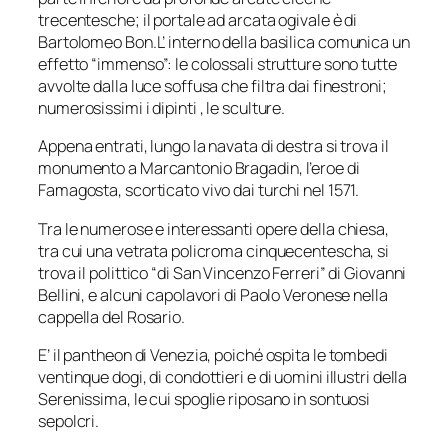
trecentesche; il portale ad arcata ogivale è di
Bartolomeo Bon.L’ interno della basilica comunica un
effetto “immenso”: le colossali strutture sono tutte
avvolte dalla luce soffusa che filtra dai finestroni;
numerosissimi i dipinti , le sculture.
Appena entrati, lungo la navata di destra si trova il
monumento a Marcantonio Bragadin, l’eroe di
Famagosta, scorticato vivo dai turchi nel 1571.
Tra le numerose e interessanti opere della chiesa,
tra cui una vetrata policroma cinquecentescha, si
trova il polittico “di San Vincenzo Ferreri” di Giovanni
Bellini, e alcuni capolavori di Paolo Veronese nella
cappella del Rosario.
E’ il pantheon di Venezia, poiché ospita le tombedi
ventinque dogi, di condottieri e di uomini illustri della
Serenissima, le cui spoglie riposano in sontuosi
sepolcri.