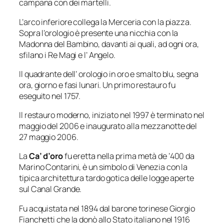
campana con dei martelli.
L’arco inferiore collega la Merceria con la piazza.
Sopra l’orologio è presente una nicchia con la
Madonna del Bambino, davanti ai quali, ad ogni ora,
sfilano i Re Magi e l’ Angelo.
Il quadrante dell’ orologio in oro e smalto blu, segna
ora, giorno e fasi lunari. Un primo restauro fu
eseguito nel 1757.
Il restauro moderno, iniziato nel 1997 è terminato nel
maggio del 2006 e inaugurato alla mezzanotte del
27 maggio 2006.
La
Ca’ d’oro
fu eretta nella prima metà de ‘400 da
Marino Contarini, è un simbolo di Venezia con la
tipica architettura tardo gotica delle logge aperte
sul Canal Grande.
Fu acquistata nel 1894 dal barone torinese Giorgio
Fianchetti che la donò allo Stato italiano nel 1916