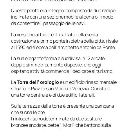
Questo ponte era in legno, composto da due rampe
inclinate con una sezione mobile al centro, i modo
da consentire il passaggio delle navi.
La versione attuale è il risultato della sesta
costruzione e primo ponte in pietra della città, risale
al 1590 ed è opera dell’ architetto Antonio da Ponte.
La sua elegante forma è suddivisa in 12 arcate
doppie simmetricamente disposte, che oggi
ospitano attività commerciali dedicate al turismo.
La
Torre dell’ orologio
è un edificio rinascimentale
situato in Piazza san Marco a Venezia. Consta di
una torre centrale e di due edifici laterali.
Sulla terrazza della torre è presente una campana
che suona le ore.
I rintocchi sono determinate da due sculture
bronzee snodate, dette “i Mori” che battono sulla