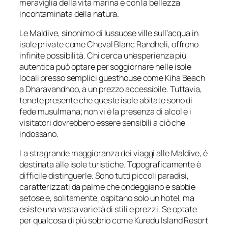
meraviglia della vita marina e con la bellezza
incontaminata della natura.
Le Maldive, sinonimo di lussuose ville sull’acqua in
isole private come Cheval Blanc Randheli, offrono
infinite possibilità. Chi cerca un’esperienza più
autentica può optare per soggiornare nelle isole
locali presso semplici guesthouse come Kiha Beach
a Dharavandhoo, a un prezzo accessibile. Tuttavia,
tenete presente che queste isole abitate sono di
fede musulmana; non vi è la presenza di alcol e i
visitatori dovrebbero essere sensibili a ciò che
indossano.
La stragrande maggioranza dei viaggi alle Maldive, è
destinata alle isole turistiche. Topograficamente è
difficile distinguerle. Sono tutti piccoli paradisi,
caratterizzati da palme che ondeggiano e sabbie
setose e, solitamente, ospitano solo un hotel, ma
esiste una vasta varietà di stili e prezzi. Se optate
per qualcosa di più sobrio come Kuredu Island Resort