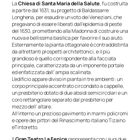
La
Chiesa di Santa Maria della Salute
, fu costruita
a partire dal 1631, su progetto di Baldassarre
Longhena, per esaudire un voto dei Veneziani, che
pregavano di essere liberati dall’epidemia di peste
del 1630, promettendo alla Madonna di costruire una
nuova e bellissima basilica per favorire il suo aiuto.
Esternamente la pianta ottagonale è contraddistinta
da altrettanti prospetti architettonici, e il più
grandioso è quello corrispondente alla facciata
principale, caratterizzata da un imponente portale
ed enfatizzata dall’ ampia scalinata.
L’edificio appare diviso in pianta in tre ambienti: un
corpo principale accentrato circondato a cappelle,
un presbiterio dotato di due absidi semicircolari e un
coro rettangolare separato dal presbiterio per
mezzo dell’ altare.
All’interno un prezioso pavimento in marmi policromi
e opere dei pittori del Rinascimento italiano Tizaino
eTintoretto.
Il
Gran Teatro La Fenice
rappresenta con i suoi due