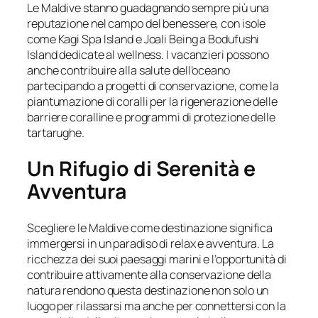
Le Maldive stanno guadagnando sempre più una
reputazione nel campo del benessere, con isole
come Kagi Spa Island e Joali Being a Bodufushi
Island dedicate al wellness. I vacanzieri possono
anche contribuire alla salute dell’oceano
partecipando a progetti di conservazione, come la
piantumazione di coralli per la rigenerazione delle
barriere coralline e programmi di protezione delle
tartarughe.
Un Rifugio di Serenità e
Avventura
Scegliere le Maldive come destinazione significa
immergersi in un paradiso di relax e avventura. La
ricchezza dei suoi paesaggi marini e l’opportunità di
contribuire attivamente alla conservazione della
natura rendono questa destinazione non solo un
luogo per rilassarsi ma anche per connettersi con la