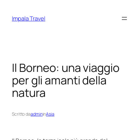
Vai
al
Impala Travel
contenuto
Il Borneo: una viaggio
per gli amanti della
natura
Scritto da
admin
in
Asia