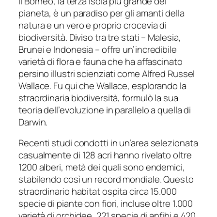
Il Borneo, la terza isola più grande del
pianeta, è un paradiso per gli amanti della
natura e un vero e proprio crocevia di
biodiversità. Diviso tra tre stati – Malesia,
Brunei e Indonesia – offre un’incredibile
varietà di flora e fauna che ha affascinato
persino illustri scienziati come Alfred Russel
Wallace. Fu qui che Wallace, esplorando la
straordinaria biodiversità, formulò la sua
teoria dell’evoluzione in parallelo a quella di
Darwin.
Recenti studi condotti in un’area selezionata
casualmente di 128 acri hanno rivelato oltre
1200 alberi, metà dei quali sono endemici,
stabilendo così un record mondiale. Questo
straordinario habitat ospita circa 15.000
specie di piante con fiori, incluse oltre 1.000
varietà di orchidee, 221 specie di anfibi e 420